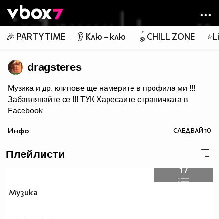
Member of
👾
🎉 PARTY TIME
👂 Клю – клю
🪀CHILL ZONE
⭐Li
dragsteres
Музика и др. клипове ще намерите в профила ми !!!
Забавлявайте се !!!
ТУК
Харесаите страничката в
Facebook
Ако ви харесва това което качвам може да се
Инфо
СЛЕДВАЙ
10
Абонирате за мен :)
Плейлисти
17
Музика