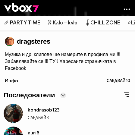
Member of
👾
🎉 PARTY TIME
👂 Клю – клю
🪀CHILL ZONE
⭐Li
dragsteres
Музика и др. клипове ще намерите в профила ми !!!
Забавлявайте се !!!
ТУК
Харесаите страничката в
Facebook
Ако ви харесва това което качвам може да се
Инфо
СЛЕДВАЙ
10
Абонирате за мен :)
Последователи
kondrasob123
СЛЕДВАЙ
3
nuri6