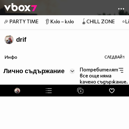
Member of
👾
🎉 PARTY TIME
👂 Клю – клю
🪀CHILL ZONE
⭐Li
drif
Инфо
СЛЕДВАЙ
1
Потребителят
Лично съдържание
все още няма
качено съдържание.