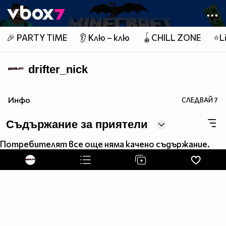
Member of
👾
🎉 PARTY TIME
👂 Клю – клю
🪀CHILL ZONE
⭐Li
drifter_nick
Инфо
СЛЕДВАЙ
7
Съдържание за приятели
Потребителят все още няма качено съдържание.