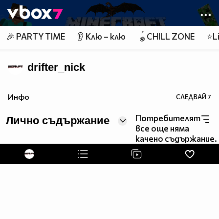
Member of
👾
🎉 PARTY TIME
👂 Клю – клю
🪀CHILL ZONE
⭐Li
drifter_nick
Инфо
СЛЕДВАЙ
7
Потребителят
Лично съдържание
все още няма
качено съдържание.