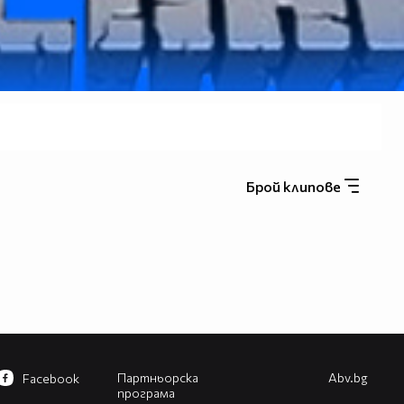
Брой клипове
Партньорска
Abv.bg
Facebook
програма