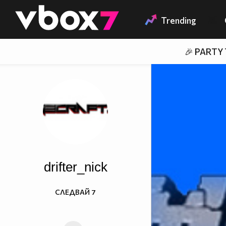
Member of
👾
Trending
🎉 PARTY
drifter_nick
СЛЕДВАЙ
7