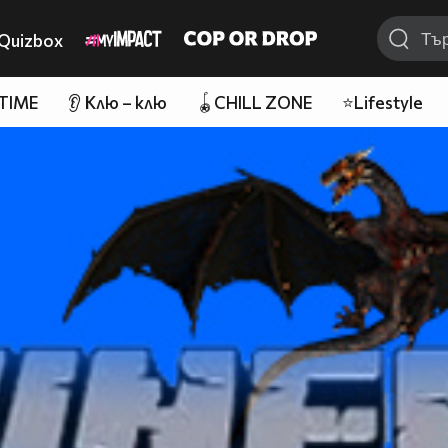
Quizbox
 TIME
👂 Клю – клю
🪀CHILL ZONE
⭐Lifestyle