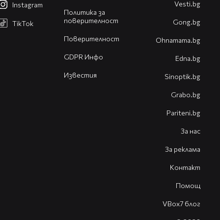
Vesti.bg
Instagram
Политика за
поверителност
Gong.bg
TikTok
Поверителност
Оhnamama.bg
GDPR Инфо
Edna.bg
Известия
Sinoptik.bg
Grabo.bg
Pariteni.bg
За нас
За реклама
Контакт
Помощ
VBox7 блог