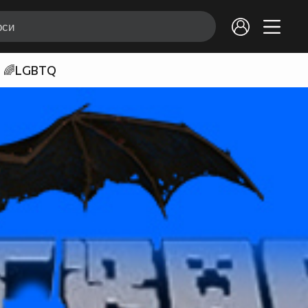
🌈LGBTQ