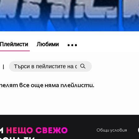
Плейлисти
Любими
|
елят все още няма плейлисти.
Общи условия