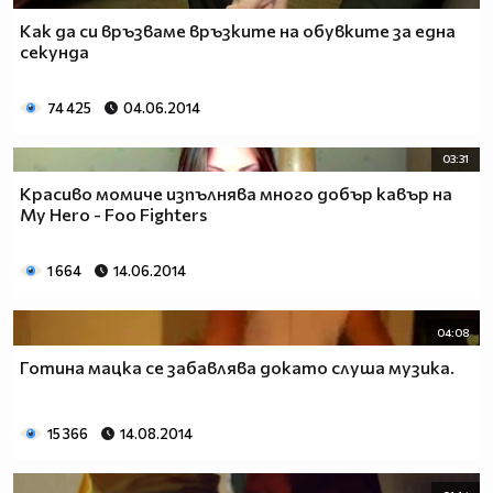
Как да си връзваме връзките на обувките за една
секунда
74 425
04.06.2014
03:31
Красиво момиче изпълнява много добър кавър на
My Hero - Foo Fighters
1 664
14.06.2014
04:08
Готина мацка се забавлява докато слуша музика.
15 366
14.08.2014