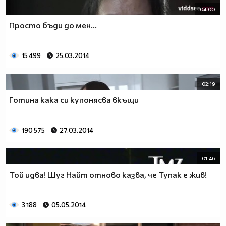
04:00
Просто бъди до мен...
15 499
25.03.2014
02:19
Готина кака си купонясва вкъщи
190 575
27.03.2014
01:46
Той идва! Шуг Найт отново казва, че Тупак е жив!
3 188
05.05.2014