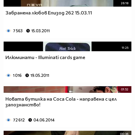
26:18
Забранена любов Епизод 262 15.03.11
7 563
15.03.2011
11:25
Илюминати - Illuminati cards game
1 016
19.05.2011
01:52
Нoвата бутилка на Coca Cola - направена с цел
запознанство!
72 612
04.06.2014
00:36