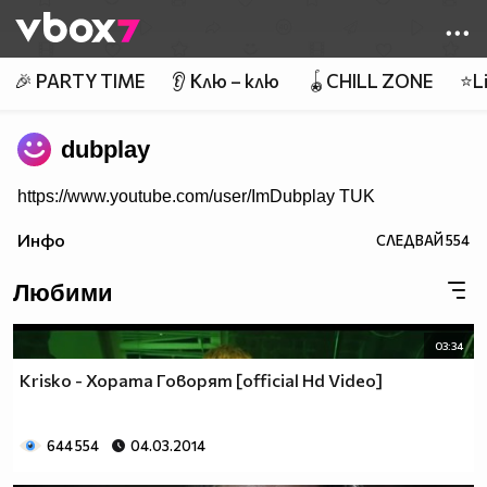
Member of
👾
🎉 PARTY TIME
👂 Клю – клю
🪀CHILL ZONE
⭐Li
dubplay
https://www.youtube.com/user/ImDubplay TUK
Инфо
СЛЕДВАЙ
554
Любими
03:34
Krisko - Хората Говорят [official Hd Video]
644 554
04.03.2014