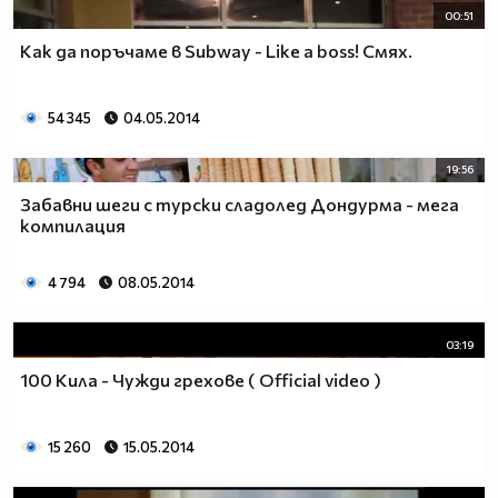
00:51
Как да поръчаме в Subway - Like a boss! Смях.
54 345
04.05.2014
19:56
Забавни шеги с турски сладолед Дондурма - мега
компилация
4 794
08.05.2014
03:19
100 Кила - Чужди грехове ( Official video )
15 260
15.05.2014