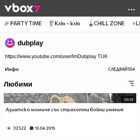
Member of
👾
🎉 PARTY TIME
👂 Клю – клю
🪀CHILL ZONE
⭐Li
dubplay
https://www.youtube.com/user/ImDubplay TUK
Инфо
СЛЕДВАЙ
554
Любими
00:26
Азиатско момиче със страхотни бойни умения
32 522
13.04.2015