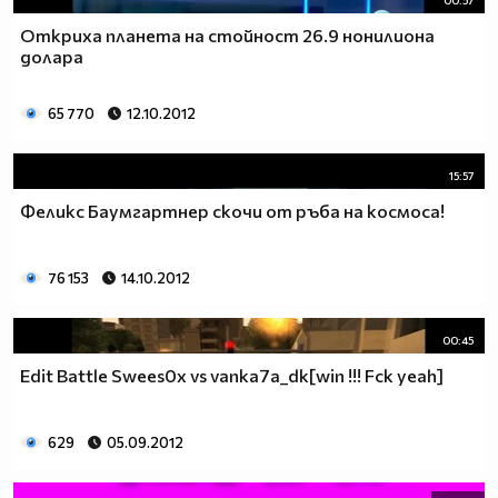
00:57
Откриха планета на стойност 26.9 нонилиона
долара
65 770
12.10.2012
15:57
Феликс Баумгартнер скочи от ръба на космоса!
76 153
14.10.2012
00:45
Edit Battle Swees0x vs vanka7a_dk[win !!! Fck yeah]
629
05.09.2012