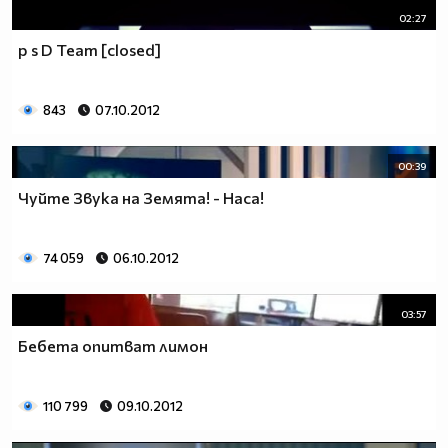
02:27
p s D Team [closed]
843
07.10.2012
00:39
Чуйте Звука на Земята! - Наса!
74 059
06.10.2012
03:57
Бебета опитват лимон
110 799
09.10.2012