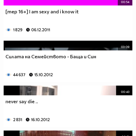
00:54
[mep 16+] I am sexy and i know it
1 829
06.12.2011
03:09
Силата на Семейството - Баща и Син
44 637
15.10.2012
00:43
never say die ..
2 831
16.10.2012