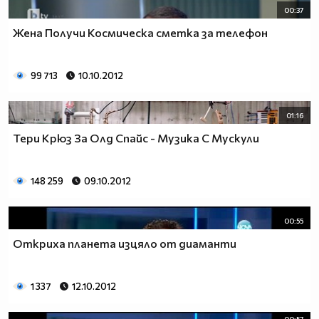
00:37
Жена Получи Космическа сметка за телефон
99 713
10.10.2012
01:16
Тери Крюз За Олд Спайс - Музика С Мускули
148 259
09.10.2012
00:55
Откриха планета изцяло от диаманти
1 337
12.10.2012