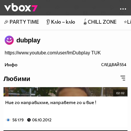
Member of
👾
🎉 PARTY TIME
👂 Клю – клю
🪀CHILL ZONE
⭐Li
dubplay
https://www.youtube.com/user/ImDubplay TUK
Инфо
СЛЕДВАЙ
554
Любими
02:02
Ние го направихме, направете го и вие !
56 179
06.10.2012