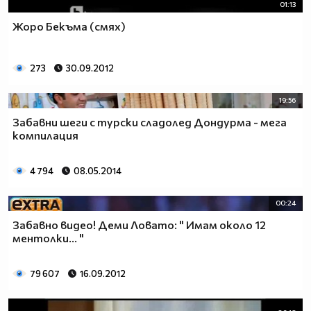
01:13
Жоро Бекъма (смях)
273
30.09.2012
19:56
Забавни шеги с турски сладолед Дондурма - мега
компилация
4 794
08.05.2014
00:24
Забавно видео! Деми Ловато: " Имам около 12
ментолки... "
79 607
16.09.2012