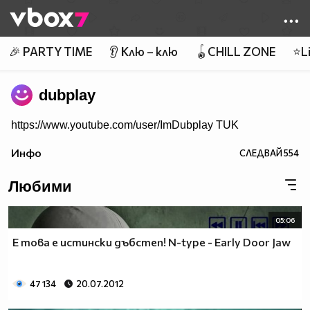
Member of
👾
🎉 PARTY TIME
👂 Клю – клю
🪀CHILL ZONE
⭐Li
dubplay
https://www.youtube.com/user/ImDubplay TUK
Инфо
СЛЕДВАЙ
554
Любими
05:06
Е това е истински дъбстеп! N-type - Early Door Jaw
47 134
20.07.2012