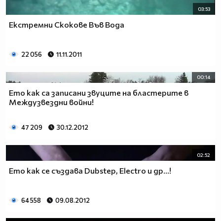
03:53
Екстремни Скокове Във Вода
22 056
11.11.2011
00:14
Ето как са записани звуците на бластерите в
Междузвездни войни!
47 209
30.12.2012
02:52
Ето как се създава Dubstep, Electro и др...!
64 558
09.08.2012