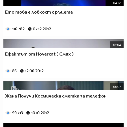
04:32
Ето това е ловкост с ръцете
116 782
07.12.2012
01:04
Ефектът от Hovercat ( Смях )
86
12.06.2012
00:37
Жена Получи Космическа сметка за телефон
99 713
10.10.2012