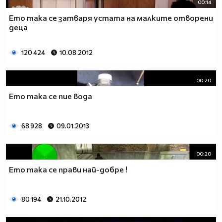
00:14
Ето така се затваря устата на малките отворени
деца
120 424
10.08.2012
00:20
Ето така се пие вода
68 928
09.01.2013
00:20
Ето така се прави най-добре !
80 194
21.10.2012