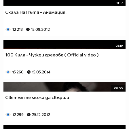
11:37
Скала На Пътя - Анимация!
12 218
15.09.2012
03:19
100 Кила - Чужди грехове ( Official video )
15 260
15.05.2014
08:00
Светът не можа да свърши
12 299
25.12.2012