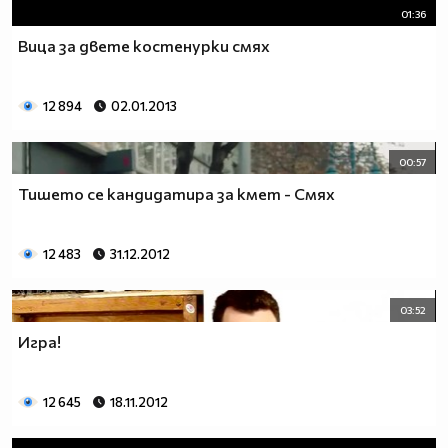
01:36
Вица за двете костенурки смях
12 894
02.01.2013
00:57
Тишето се кандидатира за кмет - Смях
12 483
31.12.2012
03:52
Игра!
12 645
18.11.2012