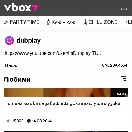
Member of
👾
🎉 PARTY TIME
👂 Клю – клю
🪀CHILL ZONE
⭐Li
dubplay
https://www.youtube.com/user/ImDubplay TUK
Инфо
СЛЕДВАЙ
554
Любими
04:08
Готина мацка се забавлява докато слуша музика.
15 366
14.08.2014