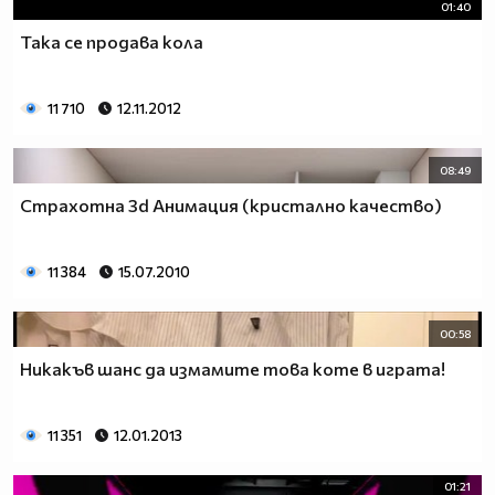
01:40
Така се продава кола
11 710
12.11.2012
08:49
Страхотна 3d Анимация (кристално качество)
11 384
15.07.2010
00:58
Никакъв шанс да измамите това коте в играта!
11 351
12.01.2013
01:21