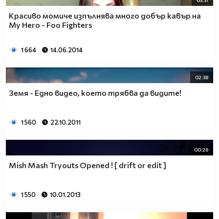
03:31
Красиво момиче изпълнява много добър кавър на
My Hero - Foo Fighters
1 664
14.06.2014
02:38
Земя - Едно видео, което трябва да видите!
1 560
22.10.2011
00:26
Mish Mash Tryouts Opened ! [ drift or edit ]
1 550
10.01.2013