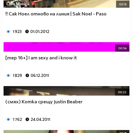
03:16
!! Сак Ноел отново на линия | Sak Noel - Paso
1 923
01.01.2012
00:54
[mep 16+] I am sexy and i know it
1 829
06.12.2011
00:22
(смях) Котка срещу Justin Beaber
1 762
24.04.2011