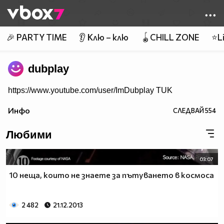
Member of
👾
🎉 PARTY TIME
👂 Клю – клю
🪀CHILL ZONE
⭐Li
dubplay
https://www.youtube.com/user/ImDubplay TUK
Инфо
СЛЕДВАЙ
554
Любими
03:07
10 неща, които не знаете за пътуването в космоса
2 482
21.12.2013