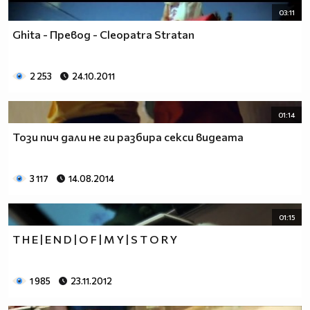
03:11
Ghita - Превод - Cleopatra Stratan
2 253
24.10.2011
01:14
Този пич дали не ги разбира секси видеата
3 117
14.08.2014
01:15
T H E | E N D | O F | M Y | S T O R Y
1 985
23.11.2012