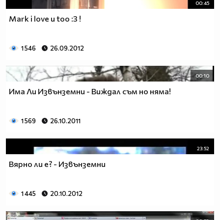
00:45
Mark i love u too :3 !
1 546
26.09.2012
00:10
Има Ли Извънземни - Виждал съм но няма!
1 569
26.10.2011
23:52
Вярно ли е? - Извънземни
1 445
20.10.2012