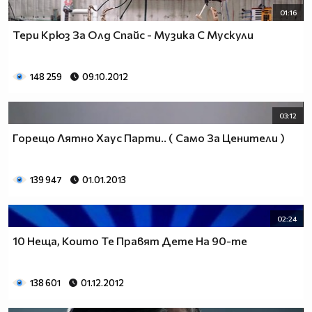
01:16
Тери Крюз За Олд Спайс - Музика С Мускули
148 259
09.10.2012
03:12
Горещо Лятно Хаус Парти.. ( Само За Ценители )
139 947
01.01.2013
02:24
10 Неща, Които Те Правят Дете На 90-те
138 601
01.12.2012