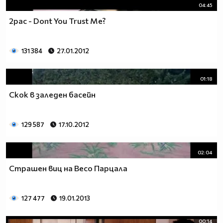
04:45
2pac - Dont You Trust Me?
131 384
27.01.2012
01:18
Скок в заледен басейн
129 587
17.10.2012
02:04
Страшен виц на Весо Парцала
127 477
19.01.2013
00:14