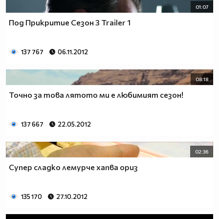
01:07
Под Прикритие Сезон 3 Trailer 1
137 767
06.11.2012
08:18
Точно за това лятото ми е любимият сезон!
137 667
22.05.2012
02:36
Супер сладко лемурче хапва ориз
135 170
27.10.2012