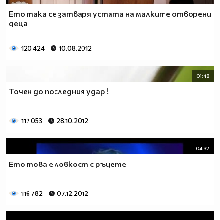
Ето така се затваря устата на малките отворени
деца
120 424
10.08.2012
01:48
Точен до последния удар !
117 053
28.10.2012
04:32
Ето това е ловкост с ръцете
116 782
07.12.2012