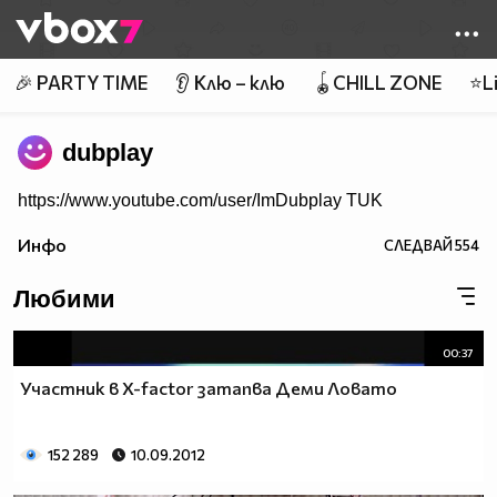
Member of
👾
🎉 PARTY TIME
👂 Клю – клю
🪀CHILL ZONE
⭐Li
dubplay
https://www.youtube.com/user/ImDubplay TUK
Инфо
СЛЕДВАЙ
554
Любими
00:37
Участник в X-factor затапва Деми Ловато
152 289
10.09.2012