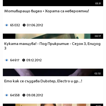
05:31
Мотивиращо видео • Хората са невероятни!
65 032
07.06.2012
00:17
Куката танцува! - Под Прикритие - Сезон 3, Епизод
3
64 617
09.12.2012
02:52
Ето как се създава Dubstep, Electro и др...!
64 558
09.08.2012