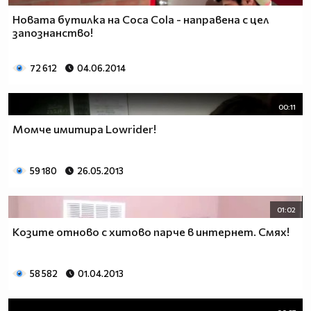
Нoвата бутилка на Coca Cola - направена с цел
запознанство!
72 612
04.06.2014
00:11
Момче имитира Lowrider!
59 180
26.05.2013
01:02
Козите отново с хитово парче в интернет. Смях!
58 582
01.04.2013