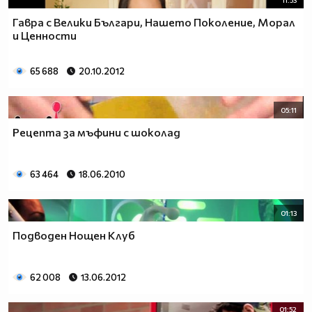
11:53
Гавра с Велики Българи, Нашето Поколение, Морал
и Ценности
65 688
20.10.2012
05:11
Рецепта за мъфини с шоколад
63 464
18.06.2010
01:13
Подводен Нощен Клуб
62 008
13.06.2012
01:52