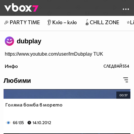
Member of
👾
🎉 PARTY TIME
👂 Клю – клю
🪀CHILL ZONE
⭐Li
dubplay
https://www.youtube.com/user/ImDubplay TUK
Инфо
СЛЕДВАЙ
554
Любими
00:57
Голяма бомба в морето
66 135
14.10.2012