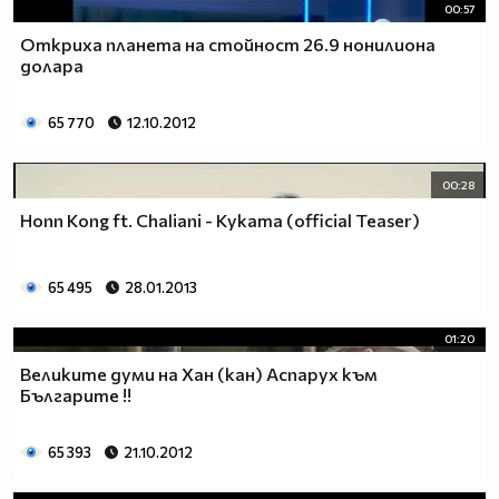
00:57
Откриха планета на стойност 26.9 нонилиона
долара
65 770
12.10.2012
00:28
Honn Kong ft. Chaliani - Куката (official Teaser)
65 495
28.01.2013
01:20
Великите думи на Хан (кан) Аспарух към
Българите !!
65 393
21.10.2012