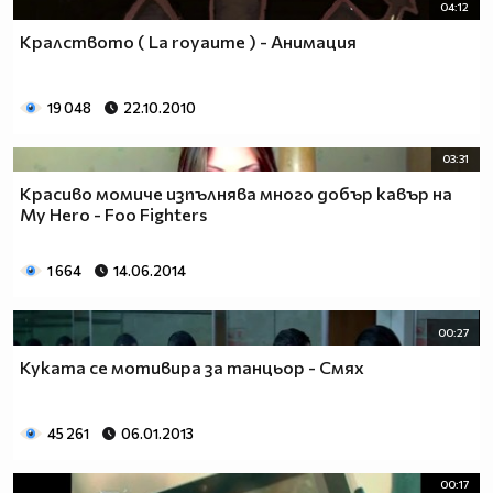
04:12
Кралството ( La royaume ) - Анимация
19 048
22.10.2010
03:31
Красиво момиче изпълнява много добър кавър на
My Hero - Foo Fighters
1 664
14.06.2014
00:27
Куката се мотивира за танцьор - Смях
45 261
06.01.2013
00:17