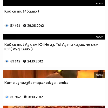
00:37
Кой си ти !? (смях)
57 794
29.08.2012
00:37
Кой си ти? Аз съм Ю! Не аз, Ти! Аз ти казах, че съм
Ю! ( Луд Смях )
69 742
24.10.2012
00:55
Коте използва таралеж за четка
80 962
01.10.2012