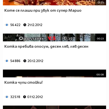
01:23
Коте се плаши при звук от супер Марио
56 422
21.12.2012
00:23
Котка пребива опосум, десен ляв, ляв десен
54 886
20.12.2012
00:08
Котка чупи стойки!
32 578
07.12.2012