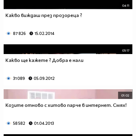
04:11
Какво виждаш през прозореца ?
87 826
15.02.2014
05:17
Какво ще кажете ? Добра е нали
31 089
05.09.2012
01:02
Козите отново с хитово парче в интернет. Смях!
58 582
01.04.2013