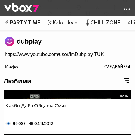
Member of
👾
🎉 PARTY TIME
👂 Клю – клю
🪀CHILL ZONE
⭐Li
dubplay
https://www.youtube.com/user/ImDubplay TUK
Инфо
СЛЕДВАЙ
554
Любими
02:07
Какво Дава Овцата Смях
99 083
04.11.2012