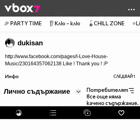
Member of
👾
🎉 PARTY TIME
👂 Клю – клю
🪀CHILL ZONE
⭐Li
dukisan
http://www.facebook.com/pages/I-Love-House-
Music/230164357062138 Like ! Thank you ! :P
Инфо
СЛЕДВАЙ
1
Потребителят
Лично съдържание
все още няма
качено съдържание.