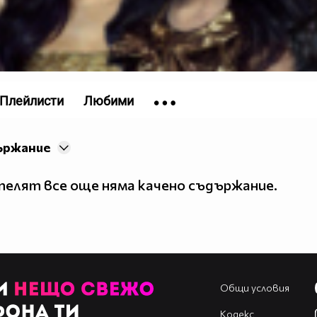
Плейлисти
Любими
ържание
елят все още няма качено съдържание.
Общи условия
Кодекс