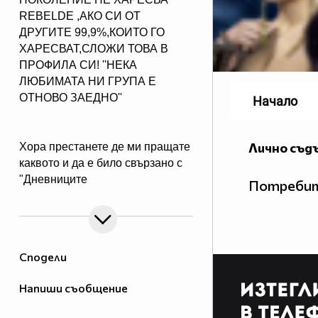
REBELDE ,АКО СИ ОТ
ДРУГИТЕ 99,9%,КОИТО ГО
ХАРЕСВАТ,СЛОЖИ ТОВА В
ПРОФИЛА СИ! ''НЕКА
ЛЮБИМАТА НИ ГРУПА Е
ОТНОВО ЗАЕДНО''
Начало
Лично съд
Хора престанете де ми пращате
каквото и да е било свързано с
"Дневниците
Потребит
на вампира"
Сподели
Напиши съобщение