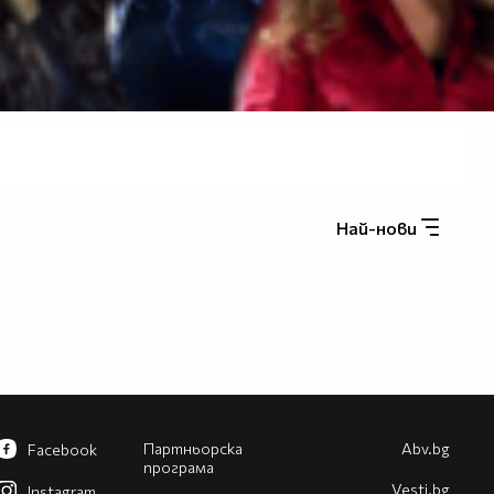
Най-нови
Партньорска
Abv.bg
Facebook
програма
Vesti.bg
Instagram