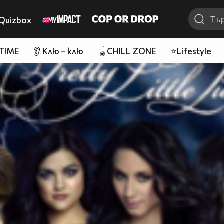
Quizbox
 TIME
👂 Клю – клю
🪀CHILL ZONE
⭐Lifestyle