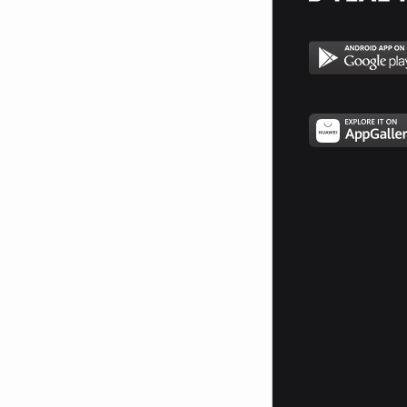
Glitterfy.com - RBD Glitter
Graphics
Да бъдеш REBELDE
(непокорен) е:
1.Да имаш волята да кажеш на
страховете си FUERA (вън).
2.Да признаеш грешките си и да
кажеш на приятел ЕNSENAME
(научи ме).
3.Когато се нуждаеш от помощ
да кажеш SALVAME (спаси ме).
4.Да можеш да кежеш във всяка
ситуация Me voy (тръгвам си).
5.Да не преставаш да казваш