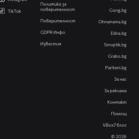
Политика за
поверителност
Gong.bg
TikTok
Поверителност
Оhnamama.bg
GDPR Инфо
Edna.bg
Известия
Sinoptik.bg
Grabo.bg
Pariteni.bg
За нас
За реклама
Контакт
Помощ
VBox7 блог
© 2026