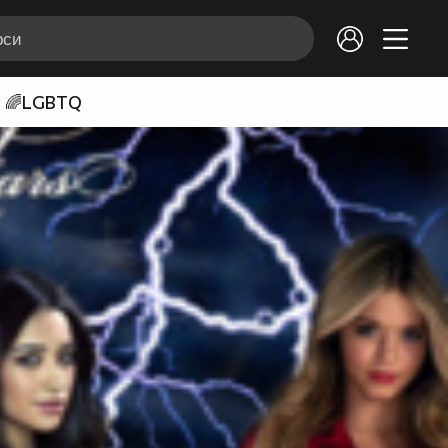
🌈LGBTQ