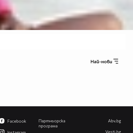
Най-нови
Партньорска
Abv.bg
Facebook
програма
Vesti.bg
Instagram