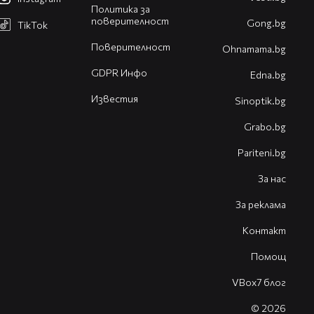
Политика за
поверителност
Gong.bg
TikTok
Поверителност
Оhnamama.bg
GDPR Инфо
Edna.bg
Известия
Sinoptik.bg
Grabo.bg
Pariteni.bg
За нас
За реклама
Контакт
Помощ
VBox7 блог
© 2026