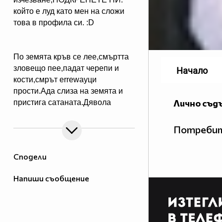
който е луд като мен на сложи
това в профила си. :D
По земята кръв се лее,смъртта
зловещо пее,падат черепи и
Начало
кости,cмрът errewayци
прости.Ада слиза на земята и
Лично съд
пристига сатаната.Дявола
зловещо псува:RBD ще царува.
Потребит
Сподели
Neka da ne zabravqme RBD
zaa6toto te sa SUPER :*:*:*;)
Напиши съобщение
,1% ОТ МЛАДОТО ПОКОЛЕНИЕ
НЕ ХАРЕСВА REBELDE ,АКО
СИ ОТ ДРУГИТЕ 99,9%,КОИТО
ГИ ХАРЕСВАТ,СЛОЖИ ТОВА В