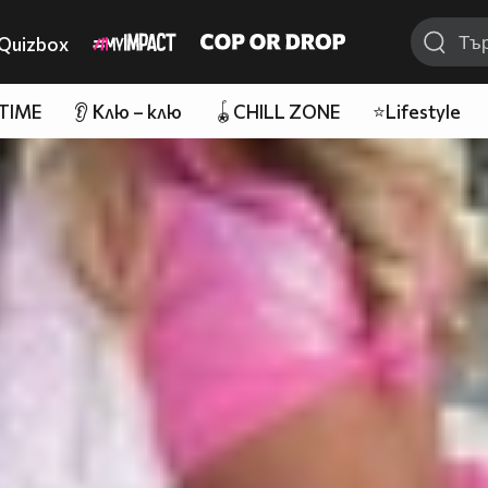
Quizbox
 TIME
👂 Клю – клю
🪀CHILL ZONE
⭐Lifestyle