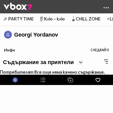
Member of
👾
🎉 PARTY TIME
👂 Клю – клю
🪀CHILL ZONE
⭐Li
Georgi Yordanov
Инфо
СЛЕДВАЙ
0
Съдържание за приятели
Потребителят все още няма качено съдържание.