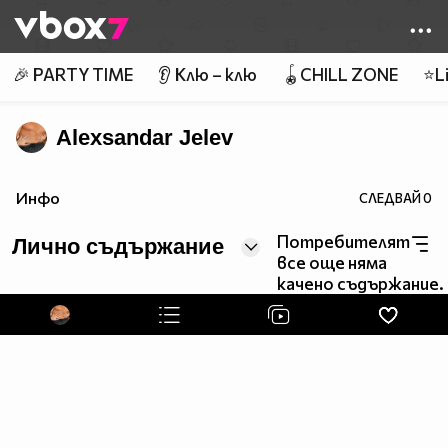
Member of
👾
🎉 PARTY TIME
👂 Клю – клю
🪀CHILL ZONE
⭐Li
Alexsandar Jelev
Инфо
СЛЕДВАЙ
0
Потребителят
Лично съдържание
все още няма
качено съдържание.