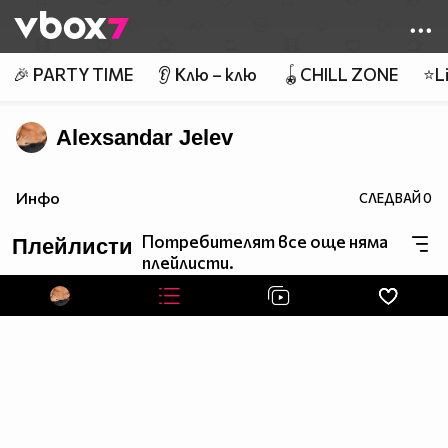
Member of
👾
🎉 PARTY TIME
👂 Клю – клю
🪀CHILL ZONE
⭐Li
Alexsandar Jelev
Инфо
СЛЕДВАЙ
0
Потребителят все още няма
Плейлисти
плейлисти.