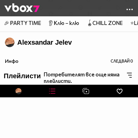
Member of
👾
🎉 PARTY TIME
👂 Клю – клю
🪀CHILL ZONE
⭐Li
Alexsandar Jelev
Инфо
СЛЕДВАЙ
0
Потребителят все още няма
Плейлисти
плейлисти.