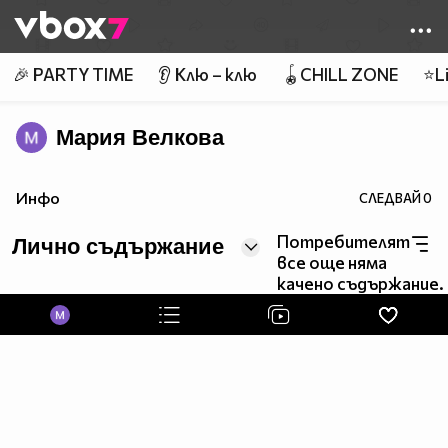
Member of
👾
🎉 PARTY TIME
👂 Клю – клю
🪀CHILL ZONE
⭐Li
Мария Велкова
Инфо
СЛЕДВАЙ
0
Потребителят
Лично съдържание
все още няма
качено съдържание.