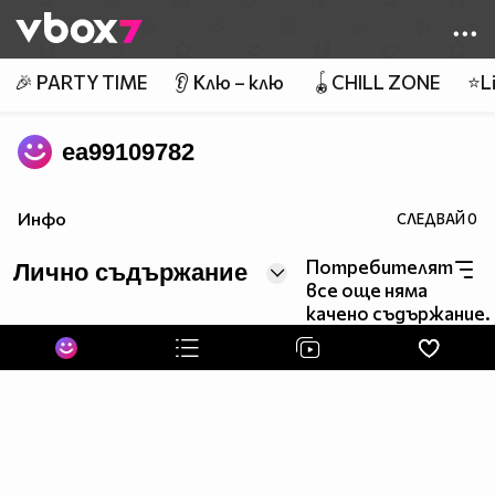
Member of
👾
🎉 PARTY TIME
👂 Клю – клю
🪀CHILL ZONE
⭐Li
ea99109782
Инфо
СЛЕДВАЙ
0
Потребителят
Лично съдържание
все още няма
качено съдържание.