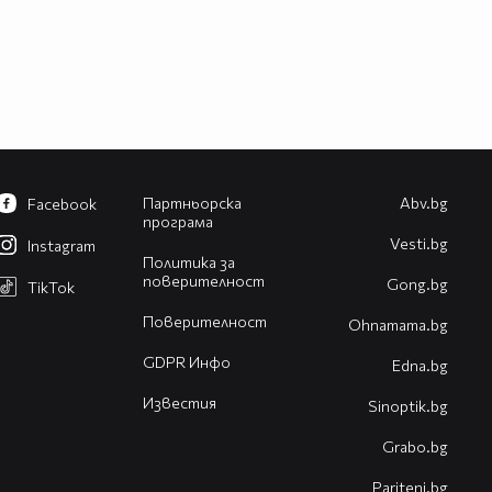
Партньорска
Abv.bg
Facebook
програма
Vesti.bg
Instagram
Политика за
поверителност
Gong.bg
TikTok
Поверителност
Оhnamama.bg
GDPR Инфо
Edna.bg
Известия
Sinoptik.bg
Grabo.bg
Pariteni.bg