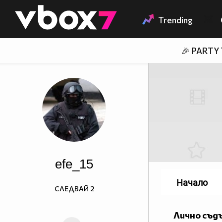
Member of
👾
Trending
🎉 PARTY
efe_15
Начало
СЛЕДВАЙ
2
Лично съд