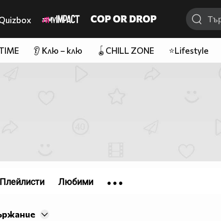
Quizbox
 TIME
👂 Клю – клю
🪀CHILL ZONE
⭐Lifestyle
Плейлисти
Любими
ържание