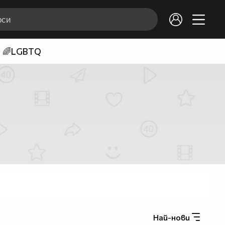
🌈LGBTQ
Най-нови