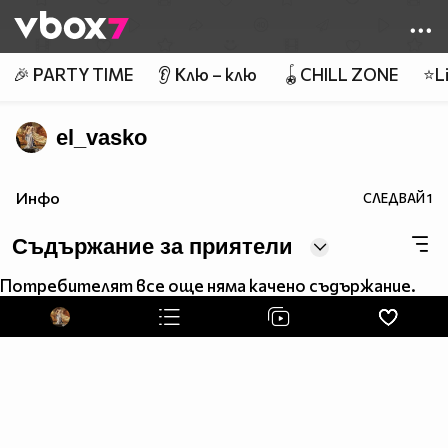
Member of
👾
🎉 PARTY TIME
👂 Клю – клю
🪀CHILL ZONE
⭐Li
el_vasko
Инфо
СЛЕДВАЙ
1
Съдържание за приятели
Потребителят все още няма качено съдържание.