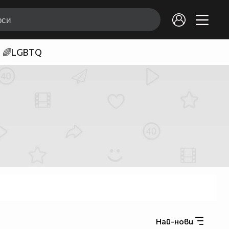
🌈LGBTQ
Най-нови