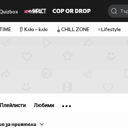
Quizbox
 TIME
👂 Клю – клю
🪀CHILL ZONE
⭐Lifestyle
Плейлисти
Любими
е за приятели