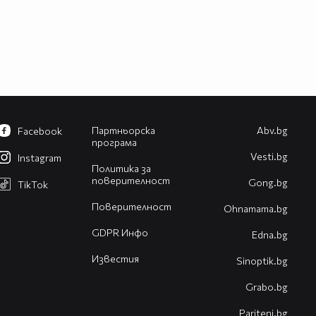
Партньорска
Abv.bg
Facebook
програма
Vesti.bg
Instagram
Политика за
поверителност
Gong.bg
TikTok
Поверителност
Оhnamama.bg
GDPR Инфо
Edna.bg
Известия
Sinoptik.bg
Grabo.bg
Pariteni.bg