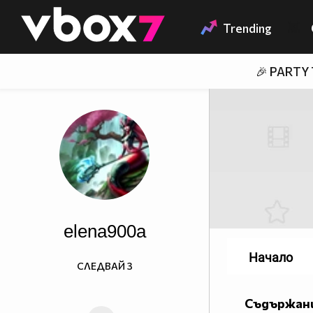
Member of
👾
Trending
🎉 PARTY
elena900a
Начало
СЛЕДВАЙ
3
Съдържани