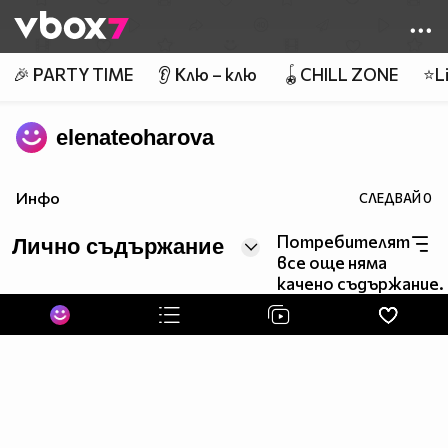
Member of
👾
🎉 PARTY TIME
👂 Клю – клю
🪀CHILL ZONE
⭐Li
elenateoharova
Инфо
СЛЕДВАЙ
0
Потребителят
Лично съдържание
все още няма
качено съдържание.