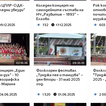
а ЦПЛР-ОДК-
Коледен концерт на
Рок ко
ледни звезди“
самодейните състави на
отнов
НЧ „Развитие – 1893“ –
почит
Елхово
музика
19.12.2025
732
17.12.2025
603
02:10:36
09:35:35
онцерт „Един
Фолклорен фестивал
Фолкл
 дух“ - 10
„Тунджа пее и танцува“ –
"Тундж
реографска
ден втори - 31 май 2025
2025 -
а Марина
год.
04.06.2025
1 520
01.06.2025
2 0