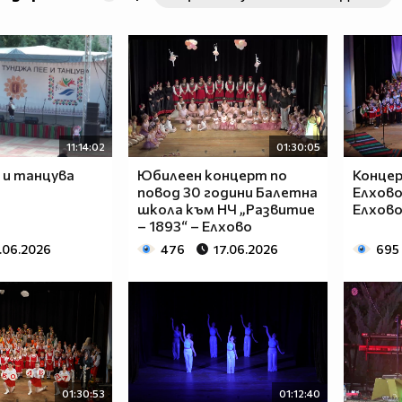
11:14:02
01:30:05
 и танцува
Юбилеен концерт по
Конце
повод 30 години Балетна
Елхово
школа към НЧ „Развитие
Елхово
– 1893“ – Елхово
.06.2026
476
17.06.2026
695
01:30:53
01:12:40