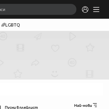
🌈LGBTQ
Най-нови
|
Пусни в плейлист