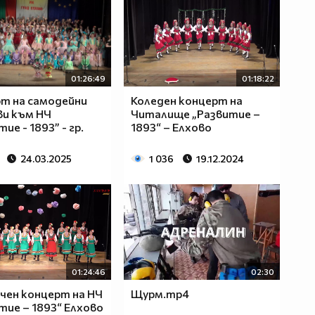
01:26:49
01:18:22
т на самодейни
Коледен концерт на
и към НЧ
Читалище „Развитие –
ие - 1893” - гр.
1893“ – Елхово
о
24.03.2025
1 036
19.12.2024
01:24:46
02:30
чен концерт на НЧ
Щурм.mp4
тие – 1893“ Елхово