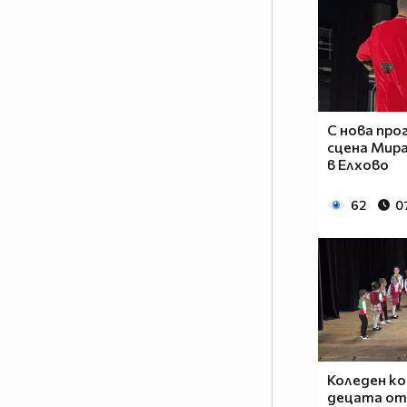
С нова про
сцена Мир
в Елхово
62
0
Коледен к
децата о