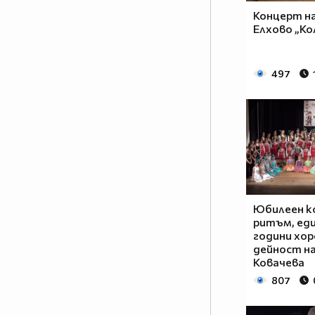
Концерт н
Елхово „Ко
497
Юбилеен к
ритъм, един
години хо
дейност н
Ковачева
807