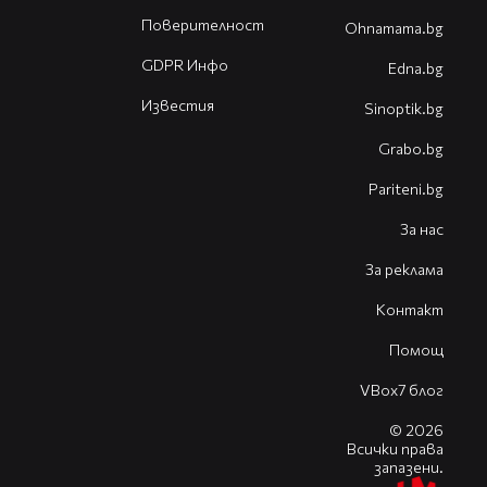
Поверителност
Оhnamama.bg
GDPR Инфо
Edna.bg
Известия
Sinoptik.bg
Grabo.bg
Pariteni.bg
За нас
За реклама
Контакт
Помощ
VBox7 блог
© 2026
Всички права
запазени.