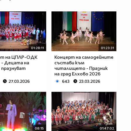
01:28:11
01:23:31
рт на ЦПЛР-ОДК
Концерт на самодейните
 - Децата на
състави към
 празнуват
читалището - Празник
на град Елхово 2026
27.03.2026
643
23.03.2026
08:15
01:47:02