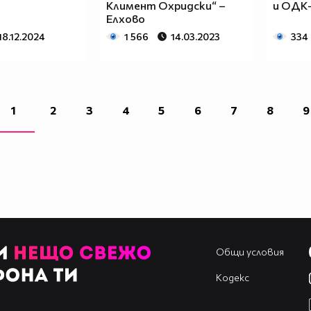
Климент Охридски“ –
и ОДК
Елхово
18.12.2024
1 566
14.03.2023
334
1
2
3
4
5
6
7
8
9
Общи условия
Кодекс