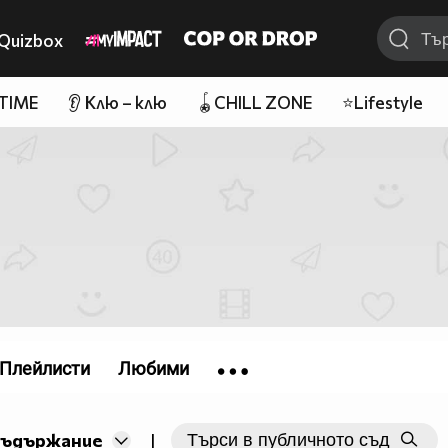
Quizbox
 TIME
👂 Клю – клю
🪀CHILL ZONE
⭐Lifestyle
Плейлисти
Любими
съдържание
|