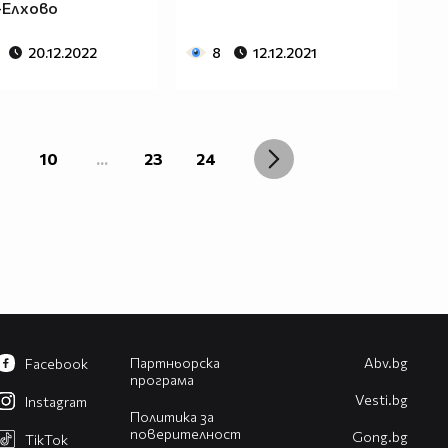
-Елхово
20.12.2022
8
12.12.2021
10
...
23
24
Партньорска
Abv.bg
Facebook
програма
Vesti.bg
Instagram
Политика за
поверителност
Gong.bg
TikTok