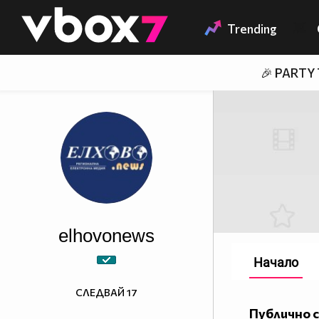
Member of
👾
Trending
🎉 PARTY
elhovonews
Начало
СЛЕДВАЙ
17
Публично 