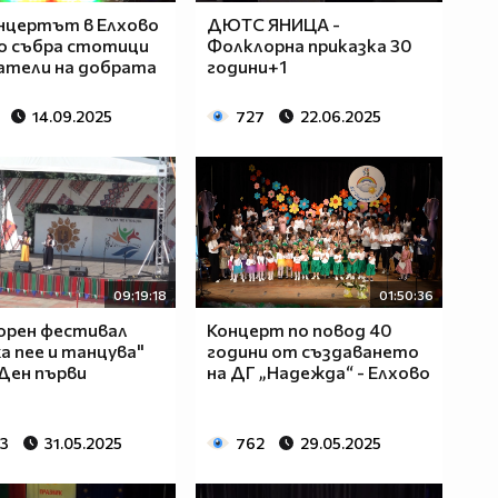
нцертът в Елхово
ДЮТС ЯНИЦА -
о събра стотици
Фолклорна приказка 30
атели на добрата
години+1
14.09.2025
727
22.06.2025
09:19:18
01:50:36
орен фестивал
Концерт по повод 40
а пее и танцува"
години от създаването
 Ден първи
на ДГ „Надежда“ - Елхово
03
31.05.2025
762
29.05.2025