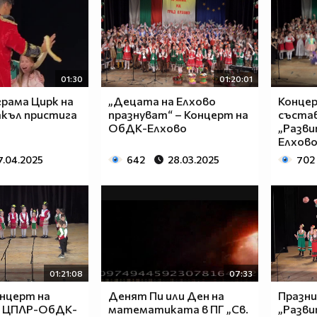
01:30
01:20:01
грама Цирк на
„Децата на Елхово
Концер
акъл пристига
празнуват“ – Концерт на
състав
ОбДК-Елхово
„Развит
Елхов
7.04.2025
642
28.03.2025
702
01:21:08
07:33
онцерт на
Денят Пи или Ден на
Празни
т ЦПЛР-ОбДК-
математиката в ПГ „Св.
„Разви