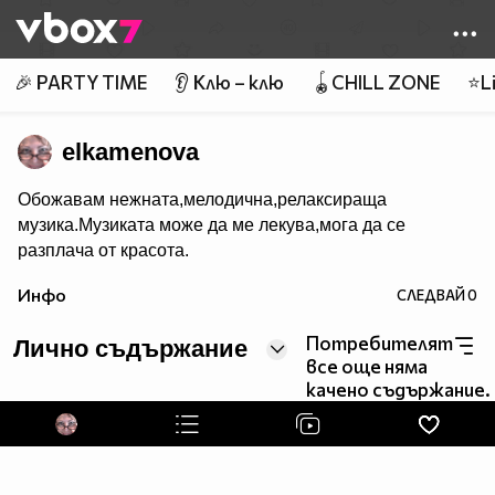
Member of
👾
🎉 PARTY TIME
👂 Клю – клю
🪀CHILL ZONE
⭐Li
elkamenova
Обожавам нежната,мелодична,релаксираща
музика.Музиката може да ме лекува,мога да се
разплача от красота.
Инфо
СЛЕДВАЙ
0
Потребителят
Лично съдържание
все още няма
качено съдържание.