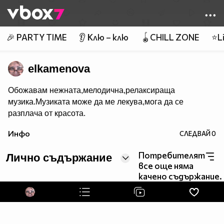
Member of
👾
🎉 PARTY TIME
👂 Клю – клю
🪀CHILL ZONE
⭐Li
elkamenova
Обожавам нежната,мелодична,релаксираща
музика.Музиката може да ме лекува,мога да се
разплача от красота.
Инфо
СЛЕДВАЙ
0
Потребителят
Лично съдържание
все още няма
качено съдържание.