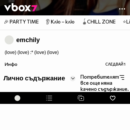
Member of
👾
🎉 PARTY TIME
👂 Клю – клю
🪀CHILL ZONE
⭐Li
emchily
(love) (love) :* (love) (love)
Инфо
СЛЕДВАЙ
1
Потребителят
Лично съдържание
все още няма
качено съдържание.