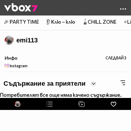
Member of
👾
🎉 PARTY TIME
👂 Клю – клю
🪀CHILL ZONE
⭐Li
emi113
Инфо
СЛЕДВАЙ
3
Instagram
Съдържание за приятели
Потребителят все още няма качено съдържание.