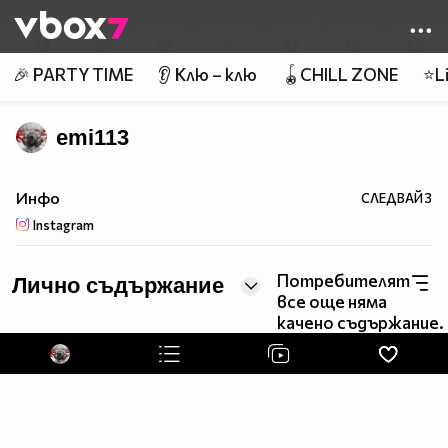
Member of
👾
🎉 PARTY TIME
👂 Клю – клю
🪀CHILL ZONE
⭐Li
emi113
Инфо
СЛЕДВАЙ
3
Instagram
Потребителят
Лично съдържание
все още няма
качено съдържание.