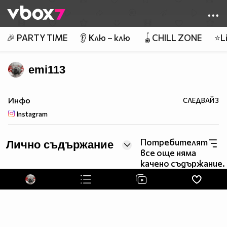
Member of
👾
🎉 PARTY TIME
👂 Клю – клю
🪀CHILL ZONE
⭐Li
emi113
Инфо
СЛЕДВАЙ
3
Instagram
Потребителят
Лично съдържание
все още няма
качено съдържание.