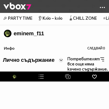
Member of
👾
🎉 PARTY TIME
👂 Клю – клю
🪀CHILL ZONE
⭐Li
eminem_f11
Инфо
СЛЕДВАЙ
0
Потребителят
Лично съдържание
все още няма
качено съдържание.