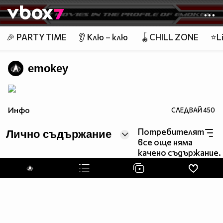
Member of
👾
🎉 PARTY TIME
👂 Клю – клю
🪀CHILL ZONE
⭐Li
emokey
Инфо
СЛЕДВАЙ
450
Потребителят
Лично съдържание
все още няма
качено съдържание.