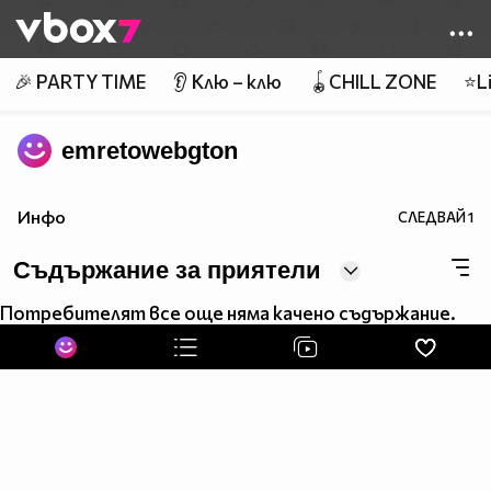
Member of
👾
🎉 PARTY TIME
👂 Клю – клю
🪀CHILL ZONE
⭐Li
emretowebgton
Инфо
СЛЕДВАЙ
1
Съдържание за приятели
Потребителят все още няма качено съдържание.