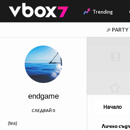
Member of
👾
Trending
🎉 PARTY
endgame
Начало
СЛЕДВАЙ
0
(tea)
Лично съд