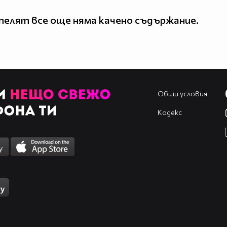
елят все още няма качено съдържание.
Общи условия
Кодекс