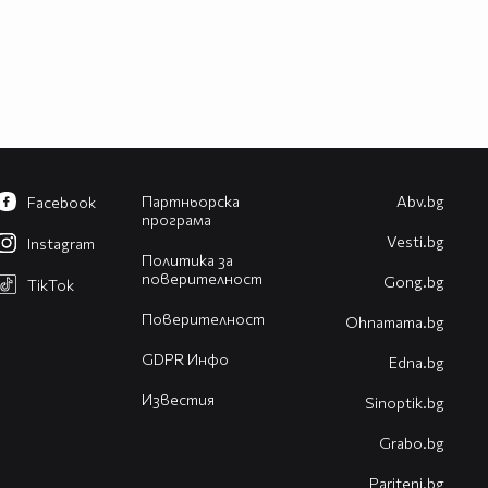
Партньорска
Abv.bg
Facebook
програма
Vesti.bg
Instagram
Политика за
поверителност
Gong.bg
TikTok
Поверителност
Оhnamama.bg
GDPR Инфо
Edna.bg
Известия
Sinoptik.bg
Grabo.bg
Pariteni.bg