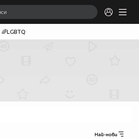
🌈LGBTQ
Най-нови