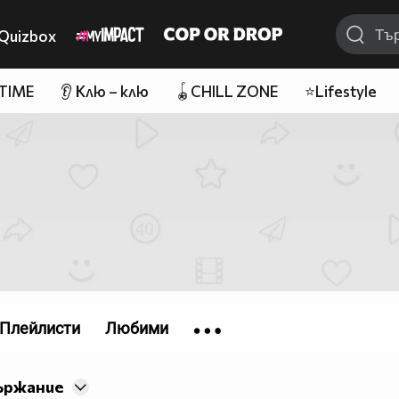
Quizbox
 TIME
👂 Клю – клю
🪀CHILL ZONE
⭐Lifestyle
Плейлисти
Любими
ържание