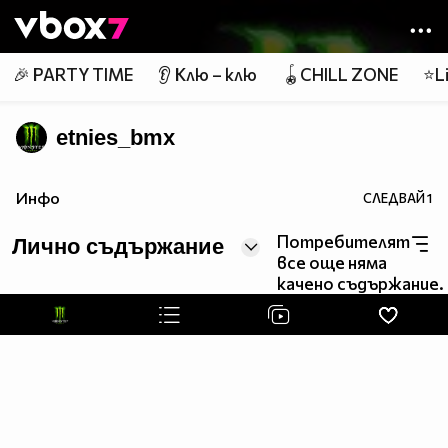
Member of
👾
🎉 PARTY TIME
👂 Клю – клю
🪀CHILL ZONE
⭐Li
etnies_bmx
Инфо
СЛЕДВАЙ
1
Потребителят
Лично съдържание
все още няма
качено съдържание.