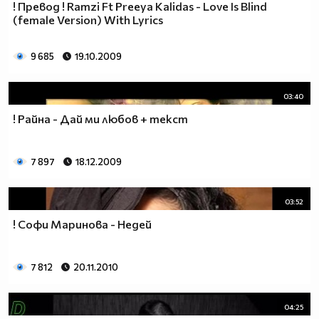
! Превод ! Ramzi Ft Preeya Kalidas - Love Is Blind
(female Version) With Lyrics
9 685
19.10.2009
03:40
! Райна - Дай ми любов + текст
7 897
18.12.2009
03:52
! Софи Маринова - Недей
7 812
20.11.2010
04:25