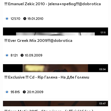
!!! Emanuel Zekic 2010 - Jelena+превод!!!@dobrotica
12 570
19.01.2010
17:11
!!! Ever Greek Mix 2009!!!@dobrotica
8 121
10.09.2009
03:34
!!! Exclusive !!! Cd - Rip Галена - На Две Големи
95 815
20.11.2009
03:47