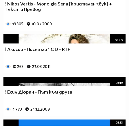
! Nikos Vertis - Mono gia Sena [кристален звук] +
Текст и Превод
19 305
10.07.2009
03:20
! Алисия - Писна ми * C D - R I P
10 263
27.03.2011
05:19
! Есил Дюран - Път към друга
4 773
24.12.2009
03:33