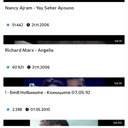
Nancy Ajram - Yay Seher Ayouno
51 442
21.11.2006
04:51
Richard Marx - Angelia
60 921
21.11.2006
04:55
! - Бтв Новините - Комиците 07.05.10
2 298
07.05.2010
04:00