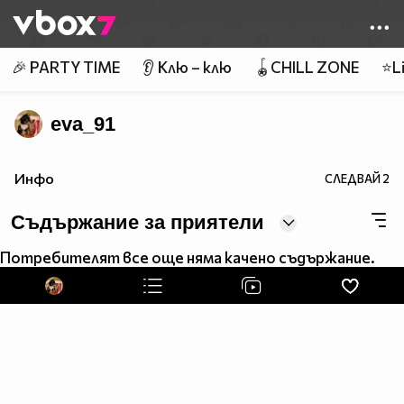
Member of
👾
🎉 PARTY TIME
👂 Клю – клю
🪀CHILL ZONE
⭐Li
eva_91
Инфо
СЛЕДВАЙ
2
Съдържание за приятели
Потребителят все още няма качено съдържание.