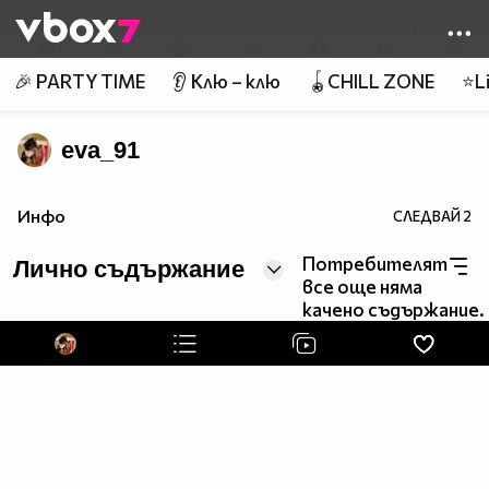
Member of
👾
🎉 PARTY TIME
👂 Клю – клю
🪀CHILL ZONE
⭐Li
eva_91
Инфо
СЛЕДВАЙ
2
Потребителят
Лично съдържание
все още няма
качено съдържание.