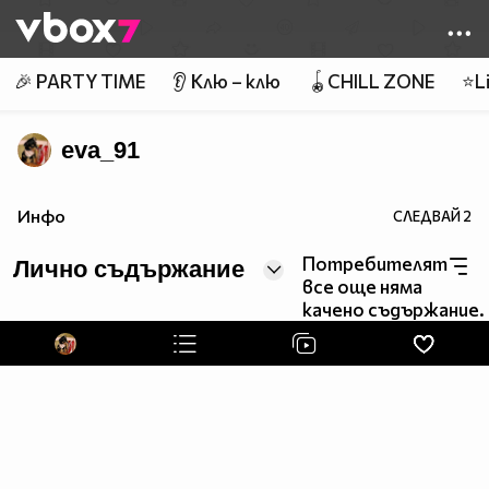
Member of
👾
🎉 PARTY TIME
👂 Клю – клю
🪀CHILL ZONE
⭐Li
eva_91
Инфо
СЛЕДВАЙ
2
Потребителят
Лично съдържание
все още няма
качено съдържание.