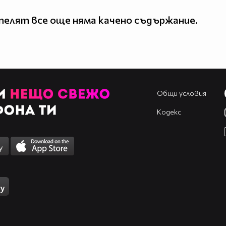
елят все още няма качено съдържание.
Общи условия
Кодекс