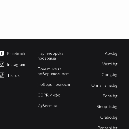
Партньорска
Abv.bg
Facebook
програма
Vesti.bg
Instagram
Политика за
поверителност
Gong.bg
TikTok
Поверителност
Оhnamama.bg
GDPR Инфо
Edna.bg
Известия
Sinoptik.bg
Grabo.bg
Pariteni.bg