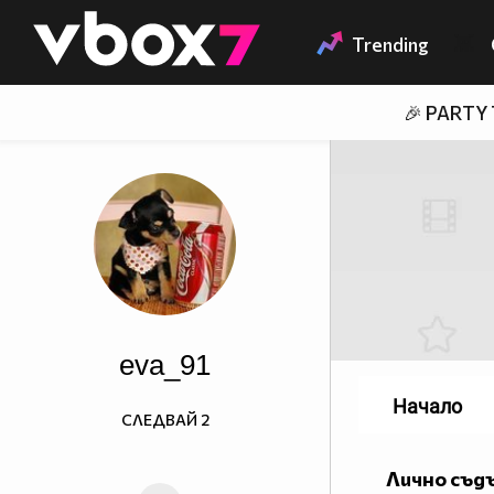
Member of
👾
Trending
🎉 PARTY
eva_91
Начало
СЛЕДВАЙ
2
Лично съд