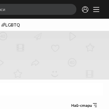
🌈LGBTQ
Най-стари