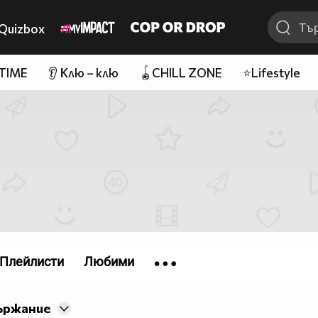
Quizbox
 TIME
👂 Клю – клю
🪀CHILL ZONE
⭐Lifestyle
Плейлисти
Любими
ържание