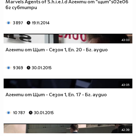
Marvels Agents of S.h.i.e.l.d Агенти от “щит”s02e06
бг субтитри
3 897
19.11.2014
43:03
Агенти от Щит - Сезон 1, Еп. 20 - Бг. аудио
9 369
30.01.2015
43:05
Агенти от Щит - Сезон 1, Еп. 17 - Бг. аудио
10 787
30.01.2015
42:39