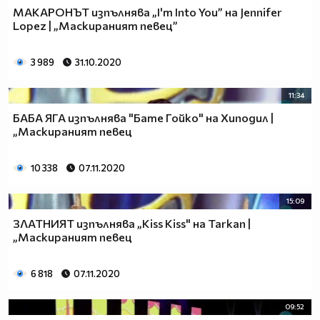
МАКАРОНЪТ изпълнява „I'm Into You” на Jennifer
Lopez | „Маскираният певец”
3 989
31.10.2020
11:34
БАБА ЯГА изпълнява "Бате Гойко" на Хиподил |
„Маскираният певец
10 338
07.11.2020
15:09
ЗЛАТНИЯТ изпълнява „Kiss Kiss" на Tarkan |
„Маскираният певец
6 818
07.11.2020
09:52