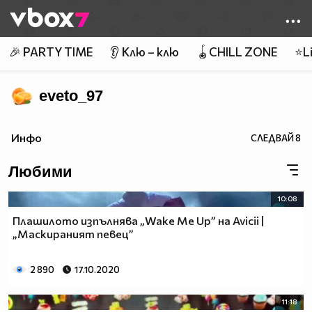
Member of
👾
🎉 PARTY TIME
👂 Клю – клю
🪀CHILL ZONE
⭐Li
eveto_97
Инфо
СЛЕДВАЙ
8
Любими
10:08
Плашилото изпълнява „Wake Me Up” на Avicii |
„Маскираният певец”
2 890
17.10.2020
11:18