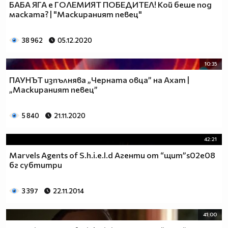
БАБА ЯГА e ГОЛЕМИЯТ ПОБЕДИТЕЛ! Кой беше под
маската? | "Маскираният певец"
38 962
05.12.2020
10:35
ПАУНЪТ изпълнява „Черната овца” на Ахат |
„Маскираният певец”
5 840
21.11.2020
42:21
Marvels Agents of S.h.i.e.l.d Агенти от “щит”s02e08
бг субтитри
3 397
22.11.2014
41:00