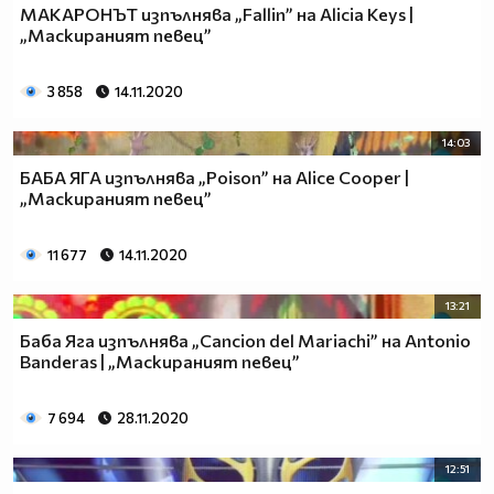
МАКАРОНЪТ изпълнява „Fallin” на Alicia Keys |
„Маскираният певец”
3 858
14.11.2020
14:03
БАБА ЯГА изпълнява „Poison” на Alice Cooper |
„Маскираният певец”
11 677
14.11.2020
13:21
Баба Яга изпълнява „Cancion del Mariachi” на Antonio
Banderas | „Маскираният певец”
7 694
28.11.2020
12:51