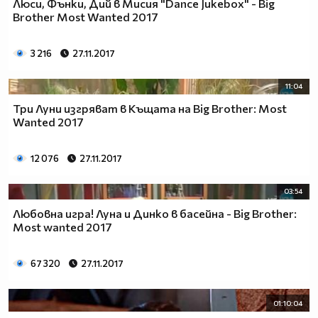
Люси, Фънки, Дий в Мисия "Dance Jukebox" - Big
Brother Most Wanted 2017
3 216
27.11.2017
11:04
Три Луни изгряват в Къщата на Big Brother: Most
Wanted 2017
12 076
27.11.2017
03:54
Любовна игра! Луна и Динко в басейна - Big Brother:
Most wanted 2017
67 320
27.11.2017
01:10:04