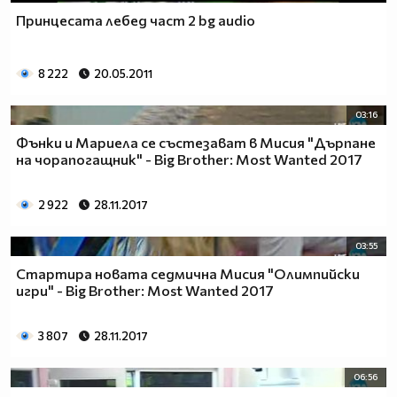
Принцесата лебед част 2 bg audio
8 222
20.05.2011
03:16
Фънки и Мариела се състезават в Мисия "Дърпане
на чорапогащник" - Big Brother: Most Wanted 2017
2 922
28.11.2017
03:55
Стартира новата седмична Мисия "Олимпийски
игри" - Big Brother: Most Wanted 2017
3 807
28.11.2017
06:56