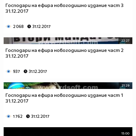
Господари на ефира новогодишно издание част 3
31.12.2017
2 068
31.12.2017
22:27
Господари на ефира новогодишно издание част 2
31.12.2017
937
31.12.2017
21:29
Господари на ефира новогодишно издание част 1
31.12.2017
1 762
31.12.2017
15:00