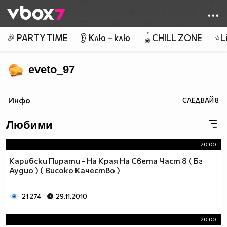
Member of
👾
🎉 PARTY TIME
👂 Клю – клю
🪀CHILL ZONE
⭐Li
eveto_97
Инфо
СЛЕДВАЙ
8
Любими
20:00
Карибски Пирати - На Края На Света Част 8 ( Бг
Аудио ) ( Високо Качество )
21 274
29.11.2010
20:00