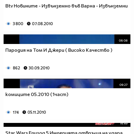
Btv Новините - Извънземно във Варна - Извънземни
3 800
07.08.2010
06:08
Пародия на Том И Джери ( Високо Качество )
862
30.09.2010
09:27
комиците 05.2010 (1част)
174
05.11.2010
16:49
Star Wars Епизод 5 Империята отвръща на удара