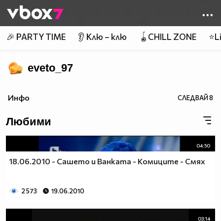
Member of
👾
🎉 PARTY TIME
👂 Клю – клю
🪀CHILL ZONE
⭐Li
eveto_97
Инфо
СЛЕДВАЙ
8
Любими
04:50
18.06.2010 - Сашето и Ванката - Комиците - Смях
2 573
19.06.2010
03:14