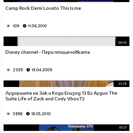
Camp Rock Demi Lovato This Is me
109
11.06.2010
00:10
Disney channel - Пери птицечовката
2 039
19.04.2009
22:28
Лудориите на Зак и Коди Епизод 13 Бг Аудио The
Suite Life of Zack and Cody Vbox72
3 898
18.05.2010
01:27