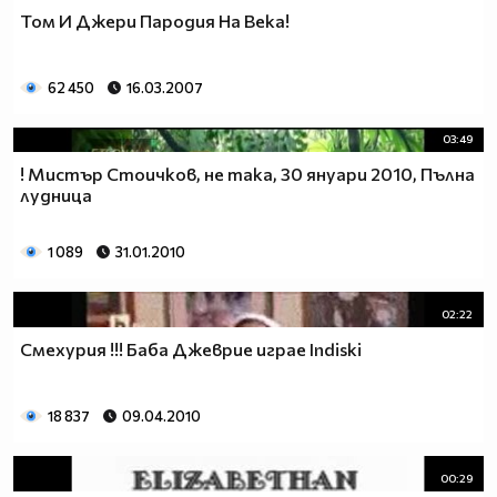
Том И Джери Пародия На Века!
62 450
16.03.2007
03:49
! Мистър Стоичков, не така, 30 януари 2010, Пълна
лудница
1 089
31.01.2010
02:22
Смехурия !!! Баба Джеврие играе Indiski
18 837
09.04.2010
00:29