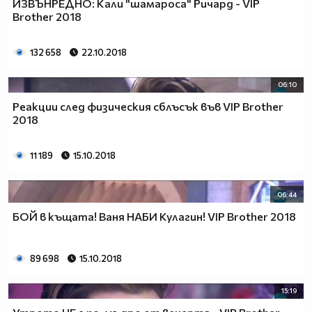
ИЗВЪНРЕДНО: Кали "шамароса" Ричард - VIP
Brother 2018
132 658
22.10.2018
06:10
Реакции след физическия сблъсък във VIP Brother
2018
11 189
15.10.2018
06:44
БОЙ в къщата! Ваня НАБИ Кулагин! VIP Brother 2018
89 698
15.10.2018
15:19