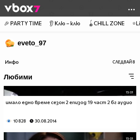
Member of
👾
🎉 PARTY TIME
👂 Клю – клю
🪀CHILL ZONE
⭐Li
eveto_97
Инфо
СЛЕДВАЙ
8
Любими
15:01
имало едно време сезон 2 епизод 19 част 2 бг аудио
10 828
30.08.2014
15:01